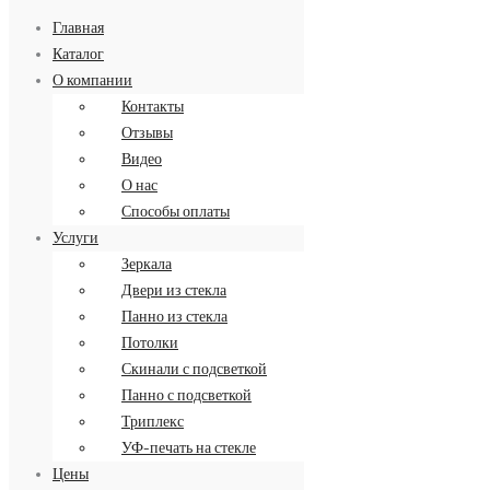
Главная
Каталог
О компании
Контакты
Заказать обратный звонок
Отзывы
8 (499) 34-34-713
Видео
О нас
Способы оплаты
Услуги
Зеркала
Двери из стекла
Панно из стекла
Потолки
Скинали с подсветкой
Панно с подсветкой
Триплекс
УФ-печать на стекле
Цены