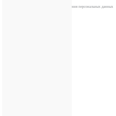
Согласен с условиями обработки и хранения персональных данных
×
Примерка
0