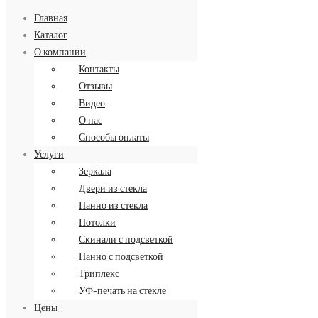
Главная
Каталог
О компании
Контакты
Заказать обратный звонок
Отзывы
8 (499) 34-34-713
Видео
О нас
Способы оплаты
Услуги
Зеркала
Двери из стекла
Панно из стекла
Потолки
Скинали с подсветкой
Панно с подсветкой
Триплекс
УФ-печать на стекле
Цены