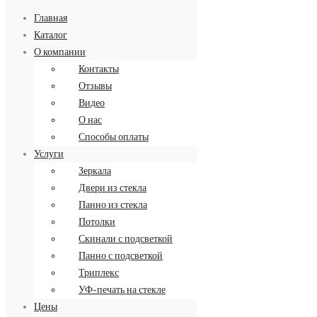
Главная
Каталог
О компании
Контакты
Заказать обратный звонок
Отзывы
8 (499) 34-34-713
Видео
О нас
Способы оплаты
Услуги
Зеркала
Двери из стекла
Панно из стекла
Потолки
Скинали с подсветкой
Панно с подсветкой
Триплекс
УФ-печать на стекле
Цены