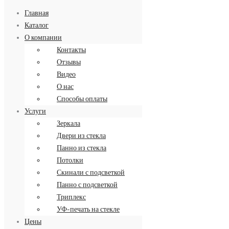
Главная
Каталог
О компании
Контакты
Заказать обратный звонок
Отзывы
8 (499) 34-34-713
Видео
О нас
Способы оплаты
Услуги
Зеркала
Двери из стекла
Панно из стекла
Потолки
Скинали с подсветкой
Панно с подсветкой
Триплекс
УФ-печать на стекле
Цены