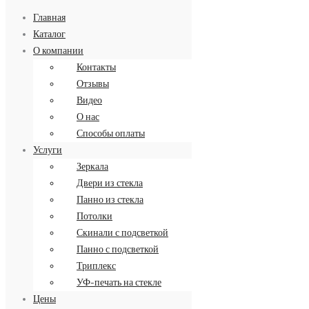
Главная
Каталог
О компании
Контакты
Заказать обратный звонок
Отзывы
8 (499) 34-34-713
Видео
О нас
Способы оплаты
Услуги
Зеркала
Двери из стекла
Панно из стекла
Потолки
Скинали с подсветкой
Панно с подсветкой
Триплекс
УФ-печать на стекле
Цены