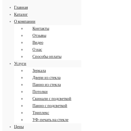
Главная
Каталог
О компании
Контакты
Заказать обратный звонок
Отзывы
8 (499) 34-34-713
Видео
О нас
Способы оплаты
Услуги
Зеркала
Двери из стекла
Панно из стекла
Потолки
Скинали с подсветкой
Панно с подсветкой
Триплекс
УФ-печать на стекле
Цены