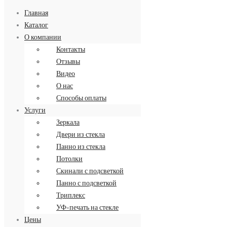
Главная
Каталог
О компании
Контакты
Заказать обратный звонок
Отзывы
8 (499) 34-34-713
Видео
О нас
Способы оплаты
Услуги
Зеркала
Двери из стекла
Панно из стекла
Потолки
Скинали с подсветкой
Панно с подсветкой
Триплекс
УФ-печать на стекле
Цены